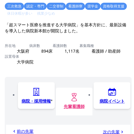
三次救急
認定・専門
二交替制
看護師寮
奨学金
資格取得支援
休日休暇が多い
残業少なめ
「超スマート医療を推進する大学病院」を基本方針に、最新設備
所在地
病床数
看護師数
募集職種
大阪府
894床
1,117名
看護師 / 助産師
設置母体
大学病院
病院・採用情報
病院イベント
先輩看護師
前の先輩
次の先輩