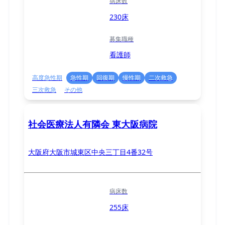
病床数
230床
募集職種
看護師
高度急性期
急性期
回復期
慢性期
二次救急
三次救急
その他
社会医療法人有隣会 東大阪病院
大阪府大阪市城東区中央三丁目4番32号
病床数
255床