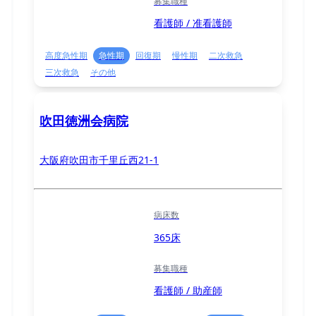
募集職種
看護師 / 准看護師
高度急性期
急性期
回復期
慢性期
二次救急
三次救急
その他
吹田徳洲会病院
大阪府吹田市千里丘西21-1
病床数
365床
募集職種
看護師 / 助産師