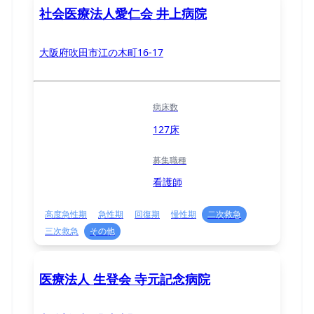
社会医療法人愛仁会 井上病院
大阪府吹田市江の木町16-17
病床数
127床
募集職種
看護師
高度急性期
急性期
回復期
慢性期
二次救急
三次救急
その他
医療法人 生登会 寺元記念病院