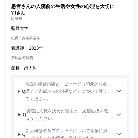
患者さんの入院前の生活や女性の心理を大切に
Y.Iさん
出身校
藍野大学
役職 / 資格
卒業年
看護師
2023年
所属診療科目
産科・婦人科
現在の業務内容とエピソード（印象的な看
Q
護ケア先輩からの指導など）について教え
てください。
貴院に入職を決めた理由と、志望動機を教
Q
えてください。
新人研修教育プログラムについて印象に残
Q
っていることや感想を教えてください。