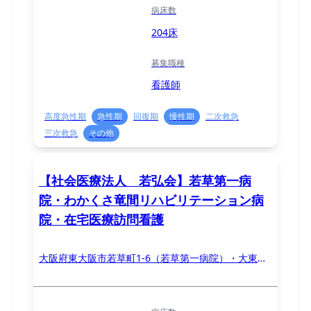
病床数
204床
募集職種
看護師
高度急性期
急性期
回復期
慢性期
二次救急
三次救急
その他
【社会医療法人 若弘会】若草第一病
院・わかくさ竜間リハビリテーション病
院・在宅医療訪問看護
大阪府東大阪市若草町1-6（若草第一病院）・大東市
大字龍間1580（わかくさ竜間リハビリテーション病
院）