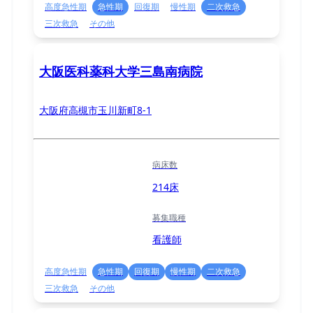
高度急性期
急性期
回復期
慢性期
二次救急
三次救急
その他
大阪医科薬科大学三島南病院
大阪府高槻市玉川新町8-1
病床数
214床
募集職種
看護師
高度急性期
急性期
回復期
慢性期
二次救急
三次救急
その他