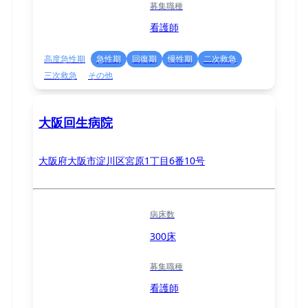
募集職種
看護師
高度急性期
急性期
回復期
慢性期
二次救急
三次救急
その他
大阪回生病院
大阪府大阪市淀川区宮原1丁目6番10号
病床数
300床
募集職種
看護師