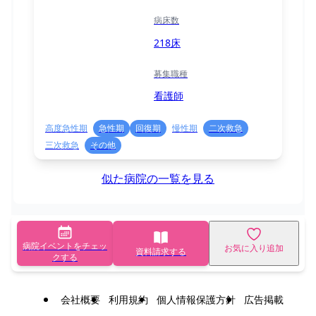
病床数
218床
募集職種
看護師
高度急性期
急性期
回復期
慢性期
二次救急
三次救急
その他
似た病院の一覧を見る
病院イベントをチェッ
お気に入り追加
資料請求する
クする
会社概要
利用規約
個人情報保護方針
広告掲載