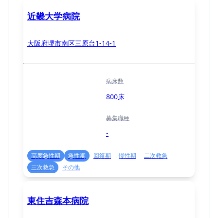
近畿大学病院
大阪府堺市南区三原台1-14-1
病床数
800床
募集職種
-
高度急性期
急性期
回復期
慢性期
二次救急
三次救急
その他
東住吉森本病院