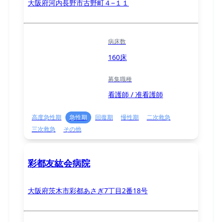
大阪府河内長野市古野町４−１１
病床数
160床
募集職種
看護師 / 准看護師
高度急性期
急性期
回復期
慢性期
二次救急
三次救急
その他
彩都友紘会病院
大阪府茨木市彩都あさぎ7丁目2番18号