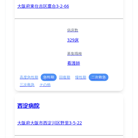
大阪府東住吉区鷹合3-2-66
病床数
329床
募集職種
看護師
高度急性期
急性期
回復期
慢性期
二次救急
三次救急
その他
西淀病院
大阪府大阪市西淀川区野里3-5-22