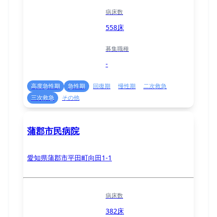
病床数
558床
募集職種
-
高度急性期
急性期
回復期
慢性期
二次救急
三次救急
その他
蒲郡市民病院
愛知県蒲郡市平田町向田1-1
病床数
382床