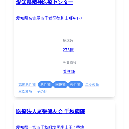
愛知県精神医療センター
愛知県名古屋市千種区徳川山町4-1-7
病床数
273床
募集職種
看護師
高度急性期
急性期
回復期
慢性期
二次救急
三次救急
その他
医療法人尾張健友会 千秋病院
愛知県一宮市千秋町塩尻字山王 1番地