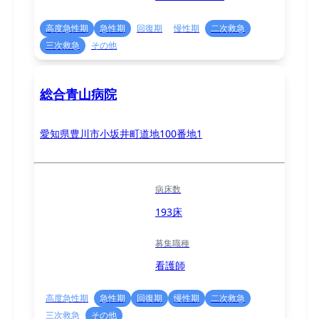
高度急性期
急性期
回復期
慢性期
二次救急
三次救急
その他
総合青山病院
愛知県豊川市小坂井町道地100番地1
病床数
193床
募集職種
看護師
高度急性期
急性期
回復期
慢性期
二次救急
三次救急
その他