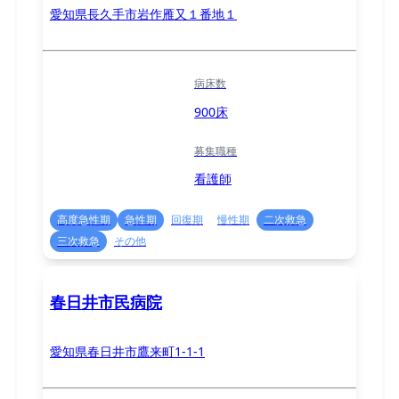
愛知県長久手市岩作雁又１番地１
病床数
900床
募集職種
看護師
高度急性期
急性期
回復期
慢性期
二次救急
三次救急
その他
春日井市民病院
愛知県春日井市鷹来町1-1-1