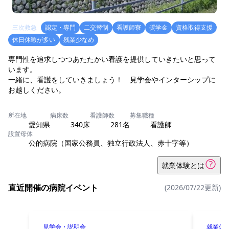
三次救急
認定・専門
二交替制
看護師寮
奨学金
資格取得支援
休日休暇が多い
残業少なめ
専門性を追求しつつあたたかい看護を提供していきたいと思って
います。
一緒に、看護をしていきましょう！ 見学会やインターシップに
お越しください。
所在地
病床数
看護師数
募集職種
愛知県
340床
281名
看護師
設置母体
公的病院（国家公務員、独立行政法人、赤十字等）
就業体験とは
直近開催の病院イベント
(2026/07/22更新)
見学会・説明会
就業体