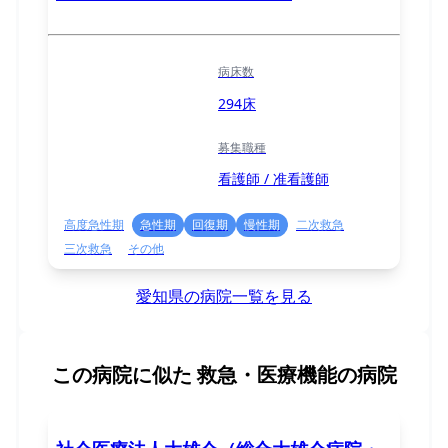
病床数
294床
募集職種
看護師 / 准看護師
高度急性期
急性期
回復期
慢性期
二次救急
三次救急
その他
愛知県の病院一覧を見る
この病院に似た
救急・医療機能の病院