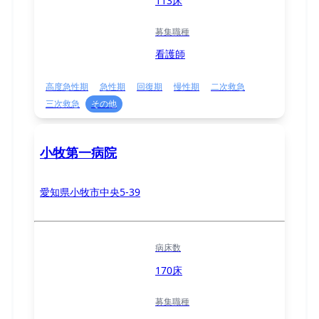
113床
募集職種
看護師
高度急性期
急性期
回復期
慢性期
二次救急
三次救急
その他
小牧第一病院
愛知県小牧市中央5-39
病床数
170床
募集職種