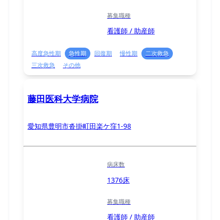
募集職種
看護師 / 助産師
高度急性期
急性期
回復期
慢性期
二次救急
三次救急
その他
藤田医科大学病院
愛知県豊明市沓掛町田楽ケ窪1-98
病床数
1376床
募集職種
看護師 / 助産師