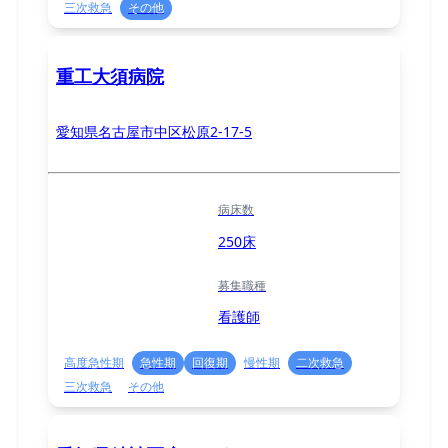
三次救急
その他
重工大須病院
愛知県名古屋市中区松原2-17-5
病床数
250床
募集職種
看護師
高度急性期
急性期
回復期
慢性期
二次救急
三次救急
その他