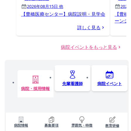
2026年08月15日 他
202
【豊橋医療センター】病院説明・見学会
【豊橋
ーンシ
詳しく見る
病院イベントをもっと見る
先輩看護師
病院イベント
病院・採用情報
病院情報
募集要項
雰囲気・特徴
教育研修