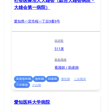
社会医療法人大雄会（総合大雄会病院・
大雄会第一病院）
愛知県一宮市桜一丁目9番9号
病床数
511床
募集職種
看護師 / 助産師
高度急性期
急性期
回復期
慢性期
二次救急
三次救急
その他
愛知医科大学病院