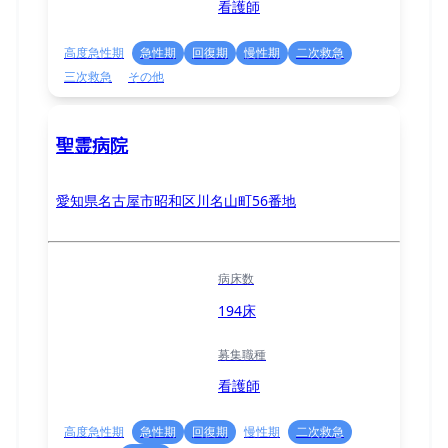
看護師
高度急性期
急性期
回復期
慢性期
二次救急
三次救急
その他
聖霊病院
愛知県名古屋市昭和区川名山町56番地
病床数
194床
募集職種
看護師
高度急性期
急性期
回復期
慢性期
二次救急