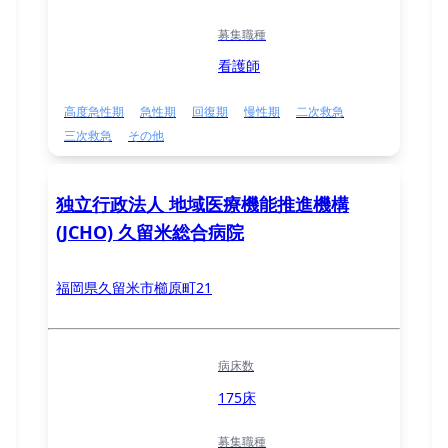
募集職種
看護師
高度急性期
急性期
回復期
慢性期
二次救急
三次救急
その他
独立行政法人 地域医療機能推進機構
(JCHO) 久留米総合病院
福岡県久留米市櫛原町21
病床数
175床
募集職種