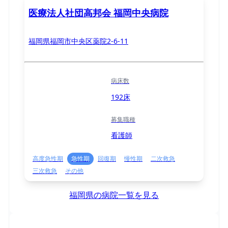
医療法人社団高邦会 福岡中央病院
福岡県福岡市中央区薬院2-6-11
病床数
192床
募集職種
看護師
高度急性期
急性期
回復期
慢性期
二次救急
三次救急
その他
福岡県の病院一覧を見る