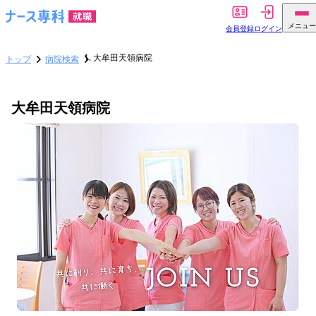
メニュー
会員登録
ログイン
大牟田天領病院
トップ
病院検索
大牟田天領病院