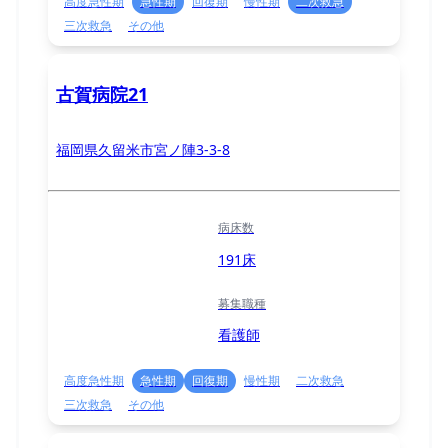
高度急性期
急性期
回復期
慢性期
二次救急
三次救急
その他
古賀病院21
福岡県久留米市宮ノ陣3-3-8
病床数
191床
募集職種
看護師
高度急性期
急性期
回復期
慢性期
二次救急
三次救急
その他