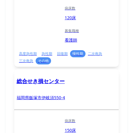
病床数
120床
募集職種
看護師
高度急性期
急性期
回復期
慢性期
二次救急
三次救急
その他
総合せき損センター
福岡県飯塚市伊岐須550-4
病床数
150床