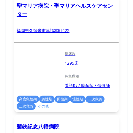
聖マリア病院・聖マリアヘルスケアセン
ター
福岡県久留米市津福本町422
病床数
1295床
募集職種
看護師 / 助産師 / 保健師
高度急性期
急性期
回復期
慢性期
二次救急
三次救急
その他
製鉄記念八幡病院