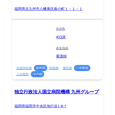
福岡県北九州市八幡東区春の町１－１－１
病床数
453床
募集職種
看護師
高度急性期
急性期
回復期
慢性期
二次救急
三次救急
その他
独立行政法人国立病院機構 九州グループ
福岡県福岡市中央区地行浜1-8-1