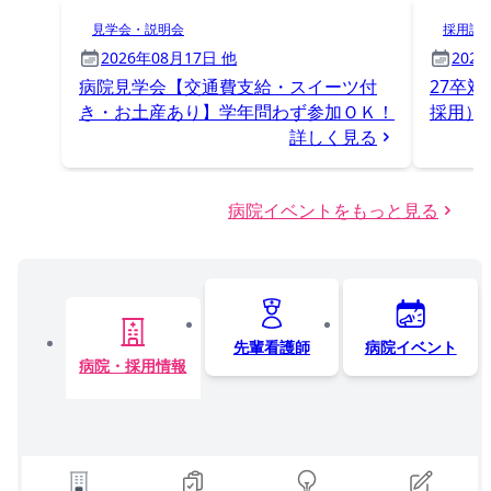
見学会・説明会
採用試
2026年08月17日 他
202
病院見学会【交通費支給・スイーツ付
27卒対
き・お土産あり】学年問わず参加ＯＫ！
採用）
詳しく見る
病院イベントをもっと見る
先輩看護師
病院イベント
病院・採用情報