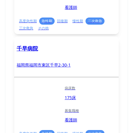
看護師
高度急性期
急性期
回復期
慢性期
二次救急
三次救急
その他
千早病院
福岡県福岡市東区千早2-30-1
病床数
175床
募集職種
看護師