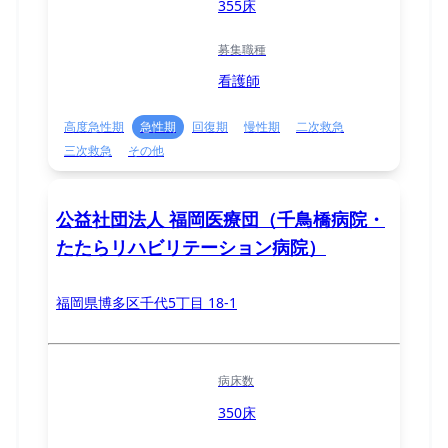
355床
募集職種
看護師
高度急性期
急性期
回復期
慢性期
二次救急
三次救急
その他
公益社団法人 福岡医療団（千鳥橋病院・
たたらリハビリテーション病院）
福岡県博多区千代5丁目 18-1
病床数
350床