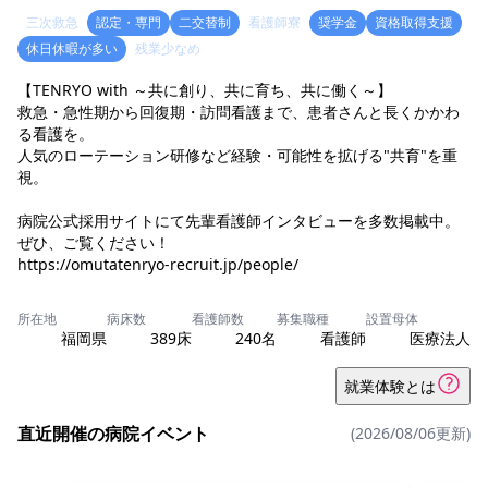
三次救急
認定・専門
二交替制
看護師寮
奨学金
資格取得支援
休日休暇が多い
残業少なめ
【TENRYO with ～共に創り、共に育ち、共に働く～】
救急・急性期から回復期・訪問看護まで、患者さんと長くかかわ
る看護を。
人気のローテーション研修など経験・可能性を拡げる"共育"を重
視。
病院公式採用サイトにて先輩看護師インタビューを多数掲載中。
ぜひ、ご覧ください！
https://omutatenryo-recruit.jp/people/
所在地
病床数
看護師数
募集職種
設置母体
福岡県
389床
240名
看護師
医療法人
就業体験とは
直近開催の病院イベント
(2026/08/06更新)