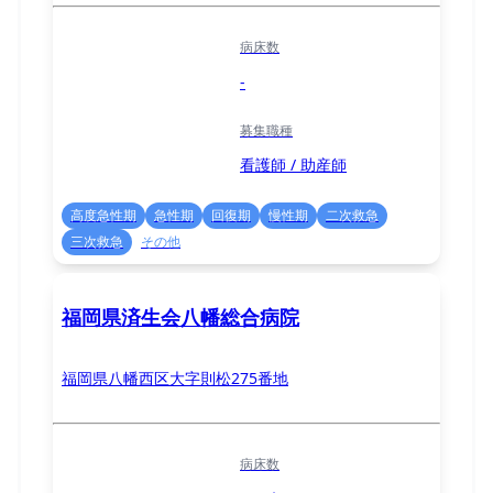
病床数
-
募集職種
看護師 / 助産師
高度急性期
急性期
回復期
慢性期
二次救急
三次救急
その他
福岡県済生会八幡総合病院
福岡県八幡西区大字則松275番地
病床数