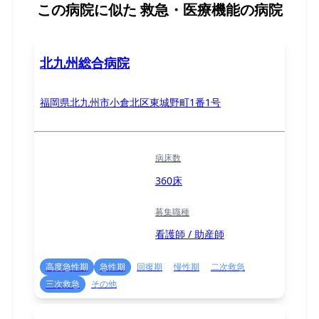
この病院に似た
救急・医療機能の病院
北九州総合病院
福岡県北九州市小倉北区東城野町1番1号
病床数
360床
募集職種
看護師 / 助産師
高度急性期
急性期
回復期
慢性期
二次救急
三次救急
その他