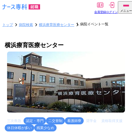
メニュー
会員登録
ログイン
病院イベント一覧
トップ
病院検索
横浜療育医療センター
横浜療育医療センター
三次救急
認定・専門
二交替制
看護師寮
奨学金
資格取得支援
休日休暇が多い
残業少なめ