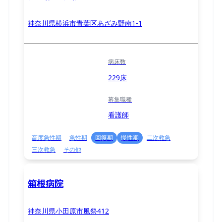
神奈川県横浜市青葉区あざみ野南1-1
病床数
229床
募集職種
看護師
高度急性期
急性期
回復期
慢性期
二次救急
三次救急
その他
箱根病院
神奈川県小田原市風祭412