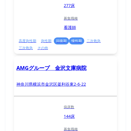
277床
募集職種
看護師
高度急性期
急性期
回復期
慢性期
二次救急
三次救急
その他
AMGグループ 金沢文庫病院
神奈川県横浜市金沢区釜利谷東2-6-22
病床数
144床
募集職種