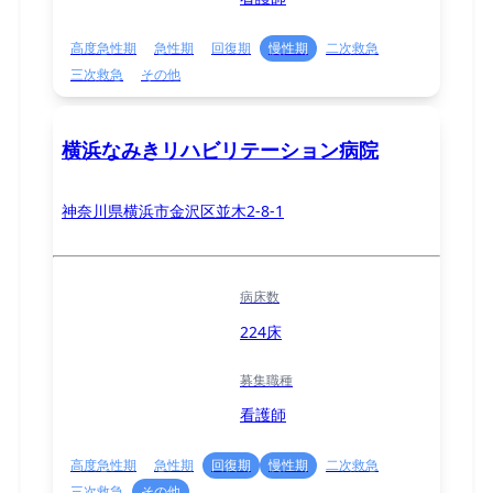
高度急性期
急性期
回復期
慢性期
二次救急
三次救急
その他
横浜なみきリハビリテーション病院
神奈川県横浜市金沢区並木2-8-1
病床数
224床
募集職種
看護師
高度急性期
急性期
回復期
慢性期
二次救急
三次救急
その他