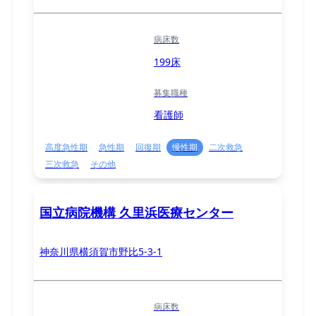
病床数
199床
募集職種
看護師
高度急性期
急性期
回復期
慢性期
二次救急
三次救急
その他
国立病院機構 久里浜医療センター
神奈川県横須賀市野比5-3-1
病床数