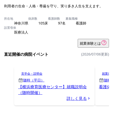
利用者の生命・人格・尊厳を守り、実り多き人生を支えます。
所在地
病床数
看護師数
募集職種
神奈川県
105床
97名
看護師
設置母体
医療法人
就業体験とは
直近開催の病院イベント
(2026/07/06更新)
見学会・説明会
就業体
随時（平日）
随時
【横浜療育医療センター】就職説明会
看護体
（随時開催）
詳しく見る