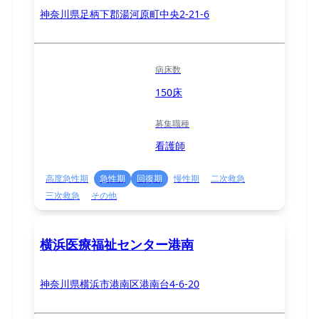
神奈川県足柄下郡湯河原町中央2-21-6
病床数
150床
募集職種
看護師
高度急性期
急性期
回復期
慢性期
二次救急
三次救急
その他
横浜医療福祉センター港南
神奈川県横浜市港南区港南台4-6-20