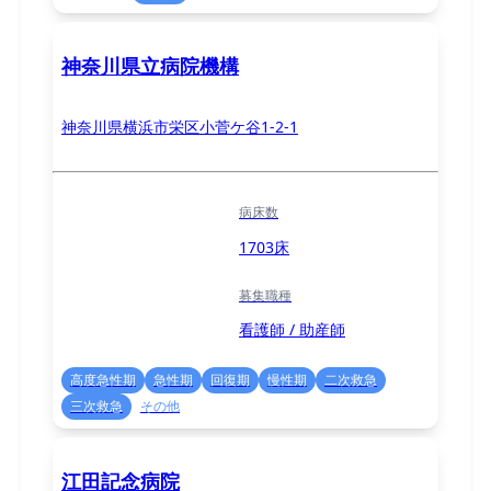
神奈川県立病院機構
神奈川県横浜市栄区小菅ケ谷1-2-1
病床数
1703床
募集職種
看護師 / 助産師
高度急性期
急性期
回復期
慢性期
二次救急
三次救急
その他
江田記念病院