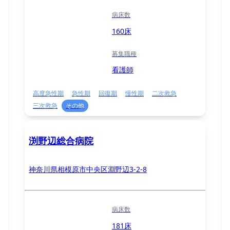
病床数
160床
募集職種
看護師
高度急性期
急性期
回復期
慢性期
二次救急
三次救急
その他
渕野辺総合病院
神奈川県相模原市中央区淵野辺3-2-8
病床数
181床