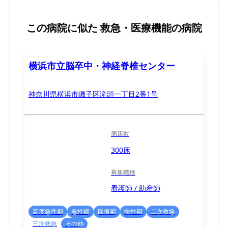
この病院に似た
救急・医療機能の病院
横浜市立脳卒中・神経脊椎センター
神奈川県横浜市磯子区滝頭一丁目2番1号
病床数
300床
募集職種
看護師 / 助産師
高度急性期
急性期
回復期
慢性期
二次救急
三次救急
その他