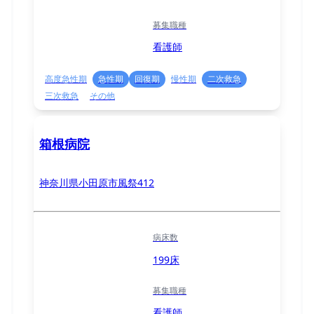
募集職種
看護師
高度急性期
急性期
回復期
慢性期
二次救急
三次救急
その他
箱根病院
神奈川県小田原市風祭412
病床数
199床
募集職種
看護師