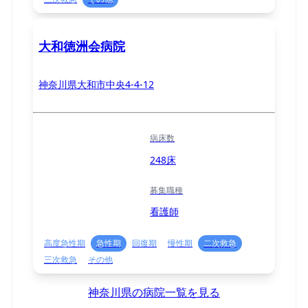
大和徳洲会病院
神奈川県大和市中央4-4-12
病床数
248床
募集職種
看護師
高度急性期
急性期
回復期
慢性期
二次救急
三次救急
その他
神奈川県の病院一覧を見る