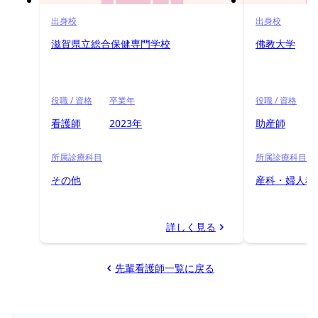
出身校
出身校
滋賀県立総合保健専門学校
佛教大学
役職 / 資格
卒業年
役職 / 資格
看護師
2023年
助産師
所属診療科目
所属診療科目
その他
産科・婦人科
詳しく見る
先輩看護師一覧に戻る