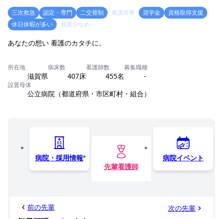
三次救急
認定・専門
二交替制
看護師寮
奨学金
資格取得支援
休日休暇が多い
残業少なめ
あなたの想い 看護のカタチに。
所在地
病床数
看護師数
募集職種
滋賀県
407床
455名
-
設置母体
公立病院（都道府県・市区町村・組合）
病院・採用情報
病院イベント
先輩看護師
前の先輩
次の先輩