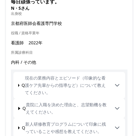
毎日頑張っています。
N・Sさん
出身校
京都府医師会看護専門学校
役職 / 資格
卒業年
看護師
2022年
所属診療科目
内科 / その他
現在の業務内容とエピソード（印象的な看
Q
護ケア先輩からの指導など）について教え
てください。
貴院に入職を決めた理由と、志望動機を教
Q
えてください。
新人研修教育プログラムについて印象に残
Q
っていることや感想を教えてください。