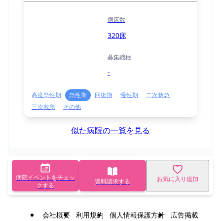
病床数
320床
募集職種
-
高度急性期
急性期
回復期
慢性期
二次救急
三次救急
その他
似た病院の一覧を見る
病院イベントをチェッ
お気に入り追加
資料請求する
クする
会社概要
利用規約
個人情報保護方針
広告掲載