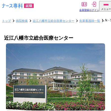
メニュー
会員登録
ログイン
N・
トップ
病院検索
近江八幡市立総合医療センター
先輩看護師一覧
近江八幡市立総合医療センター