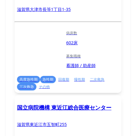
滋賀県大津市長等1丁目1-35
病床数
602床
募集職種
看護師 / 助産師
高度急性期
急性期
回復期
慢性期
二次救急
三次救急
その他
国立病院機構 東近江総合医療センター
滋賀県東近江市五智町255