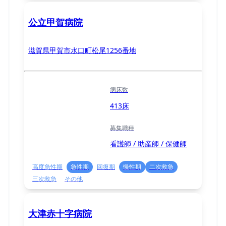
公立甲賀病院
滋賀県甲賀市水口町松尾1256番地
病床数
413床
募集職種
看護師 / 助産師 / 保健師
高度急性期
急性期
回復期
慢性期
二次救急
三次救急
その他
大津赤十字病院