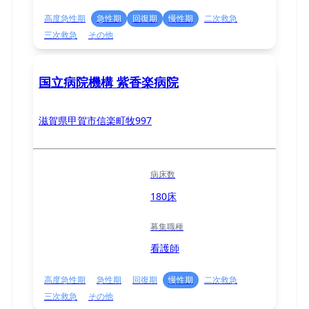
高度急性期
急性期
回復期
慢性期
二次救急
三次救急
その他
国立病院機構 紫香楽病院
滋賀県甲賀市信楽町牧997
病床数
180床
募集職種
看護師
高度急性期
急性期
回復期
慢性期
二次救急
三次救急
その他