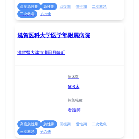
高度急性期
急性期
回復期
慢性期
二次救急
三次救急
その他
滋賀医科大学医学部附属病院
滋賀県大津市瀬田月輪町
病床数
603床
募集職種
看護師
高度急性期
急性期
回復期
慢性期
二次救急
三次救急
その他