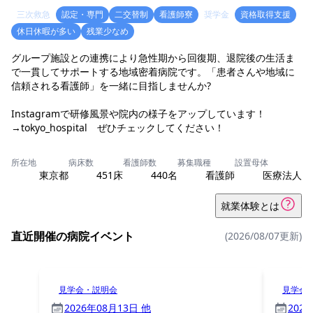
三次救急
認定・専門
二交替制
看護師寮
奨学金
資格取得支援
休日休暇が多い
残業少なめ
グループ施設との連携により急性期から回復期、退院後の生活ま
で一貫してサポートする地域密着病院です。「患者さんや地域に
信頼される看護師」を一緒に目指しませんか?
Instagramで研修風景や院内の様子をアップしています！
→tokyo_hospital ぜひチェックしてください！
所在地
病床数
看護師数
募集職種
設置母体
東京都
451床
440名
看護師
医療法人
就業体験とは
直近開催の病院イベント
(2026/08/07更新)
見学会・説明会
見学会
2026年08月13日 他
202