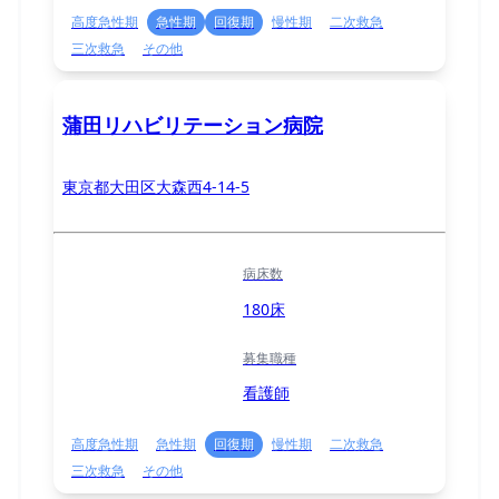
高度急性期
急性期
回復期
慢性期
二次救急
三次救急
その他
蒲田リハビリテーション病院
東京都大田区大森西4-14-5
病床数
180床
募集職種
看護師
高度急性期
急性期
回復期
慢性期
二次救急
三次救急
その他