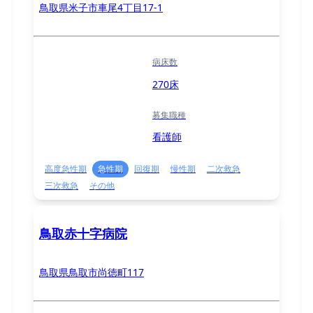
鳥取県米子市車尾4丁目17-1
病床数
270床
募集職種
看護師
高度急性期
急性期
回復期
慢性期
二次救急
三次救急
その他
鳥取赤十字病院
鳥取県鳥取市尚徳町117