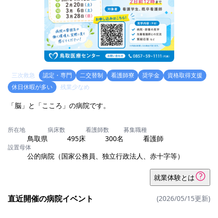
三次救急
認定・専門
二交替制
看護師寮
奨学金
資格取得支援
休日休暇が多い
残業少なめ
「脳」と「こころ」の病院です。
所在地
病床数
看護師数
募集職種
鳥取県
495床
300名
看護師
設置母体
公的病院（国家公務員、独立行政法人、赤十字等）
就業体験とは
直近開催の病院イベント
(2026/05/15更新)