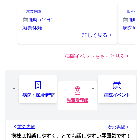
就業体験
見学会
随時（平日）
随時
就業体験
病院見
詳しく見る
病院イベントをもっと見る
病院・採用情報
病院イベント
先輩看護師
前の先輩
次の先輩
病棟は相談しやすく、とても話しやすい雰囲気です！