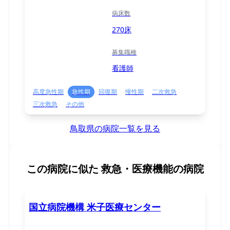
病床数
270床
募集職種
看護師
高度急性期
急性期
回復期
慢性期
二次救急
三次救急
その他
鳥取県の病院一覧を見る
この病院に似た
救急・医療機能の病院
国立病院機構 米子医療センター