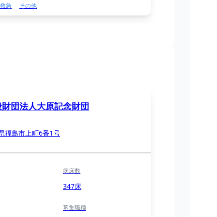
救急
その他
般財団法人大原記念財団
県福島市上町6番1号
病床数
347床
募集職種