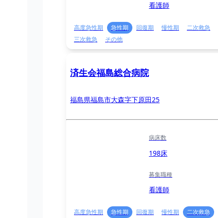
看護師
高度急性期
急性期
回復期
慢性期
二次救急
三次救急
その他
済生会福島総合病院
福島県福島市大森字下原田25
病床数
198床
募集職種
看護師
高度急性期
急性期
回復期
慢性期
二次救急