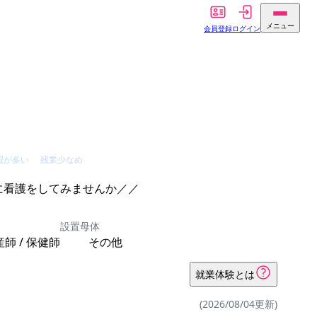
メニュー
会員登録
ログイン
暇が多い
残業少なめ
に看護をしてみませんか／／
設置母体
産師 / 保健師
その他
就業体験とは
(2026/08/04更新)