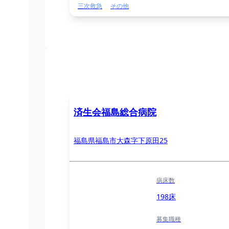
三次救急
その他
済生会福島総合病院
福島県福島市大森字下原田25
病床数
198床
募集職種