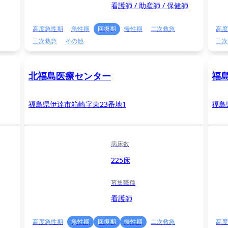
看護師 / 助産師 / 保健師
高度急性期
急性期
回復期
慢性期
二次救急
高度
三次救急
その他
三次
北福島医療センター
福
福島県伊達市箱崎字東23番地1
福島
病床数
225床
募集職種
看護師
高度急性期
急性期
回復期
慢性期
二次救急
高度