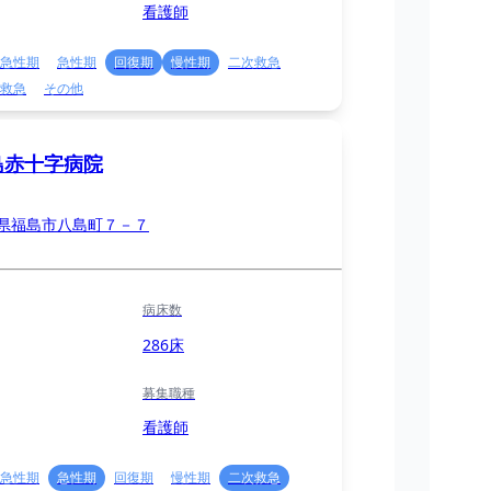
看護師
急性期
急性期
回復期
慢性期
二次救急
救急
その他
島赤十字病院
県福島市八島町７－７
病床数
286床
募集職種
看護師
急性期
急性期
回復期
慢性期
二次救急