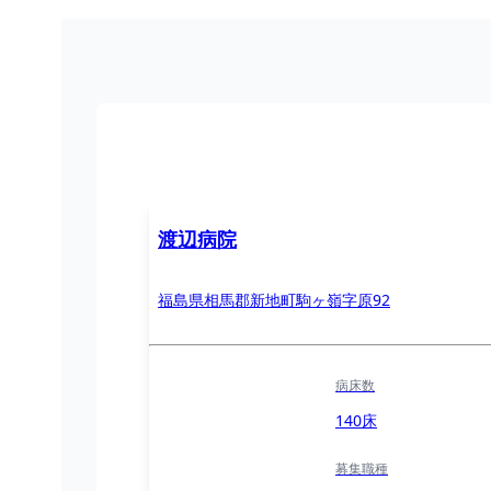
渡辺病院
福島県相馬郡新地町駒ヶ嶺字原92
病床数
140床
募集職種