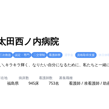
太田西ノ内病院
三次救急
認定・専門
二交替制
看護師寮
奨学金
資格取得支援
休日休
＼＼キラキラ輝く、なりたい自分になるために、私たちと一緒
所在地
病床数
看護師数
募集職種
福島県
945床
753名
看護師 / 准看護師 / 助