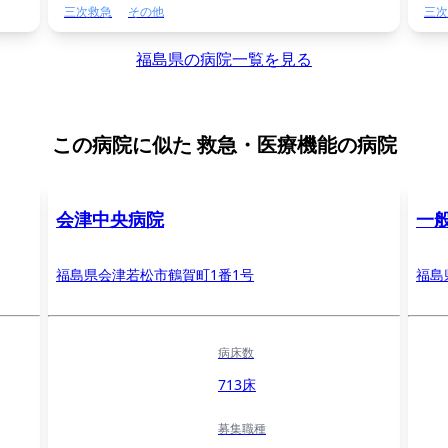
三次救急
その他
三次
福島県の病院一覧を見る
この病院に似た
救急・医療機能の病院
会津中央病院
一
福島県会津若松市鶴賀町1番1号
福島
病床数
713床
募集職種