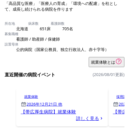
「高品質な医療」「医療人の育成」「環境への配慮」を柱とし
て、成長し続けられる病院を作ります
所在地
病床数
看護師数
北海道
651床
705名
募集職種
看護師 / 助産師 / 保健師
設置母体
公的病院（国家公務員、独立行政法人、赤十字等）
就業体験とは
直近開催の病院イベント
(2026/08/01更新)
就業体験
採用試
2026年12月21日 他
202
【帯広厚生病院】就業体験
【帯広
詳しく見る