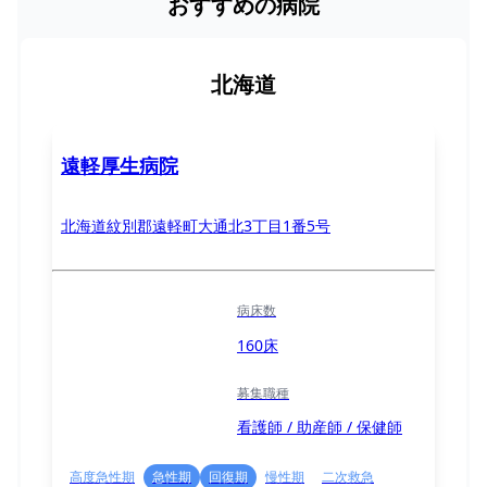
おすすめの病院
北海道
遠軽厚生病院
北海道紋別郡遠軽町大通北3丁目1番5号
病床数
160床
募集職種
看護師 / 助産師 / 保健師
高度急性期
急性期
回復期
慢性期
二次救急