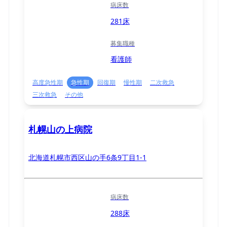
病床数
281床
募集職種
看護師
高度急性期
急性期
回復期
慢性期
二次救急
三次救急
その他
札幌山の上病院
北海道札幌市西区山の手6条9丁目1-1
病床数
288床