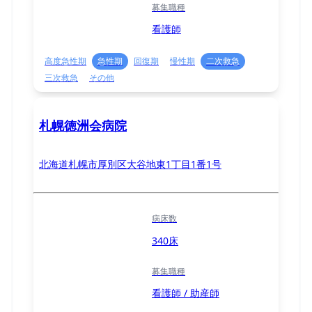
募集職種
看護師
高度急性期
急性期
回復期
慢性期
二次救急
三次救急
その他
札幌徳洲会病院
北海道札幌市厚別区大谷地東1丁目1番1号
病床数
340床
募集職種
看護師 / 助産師