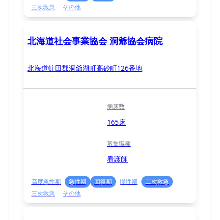
三次救急
その他
北海道社会事業協会 洞爺協会病院
北海道虻田郡洞爺湖町高砂町126番地
病床数
165床
募集職種
看護師
高度急性期
急性期
回復期
慢性期
二次救急
三次救急
その他