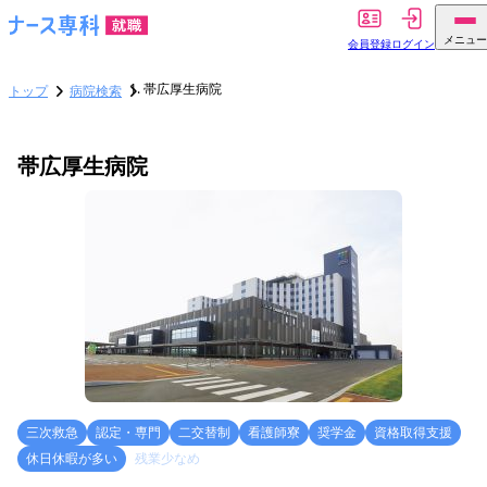
メニュー
会員登録
ログイン
帯広厚生病院
トップ
病院検索
帯広厚生病院
三次救急
認定・専門
二交替制
看護師寮
奨学金
資格取得支援
休日休暇が多い
残業少なめ