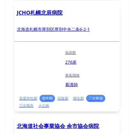
JCHO札幌北辰病院
北海道札幌市厚別区厚別中央二条6-2-1
病床数
276床
募集職種
看護師
高度急性期
急性期
回復期
慢性期
二次救急
三次救急
その他
北海道社会事業協会 余市協会病院