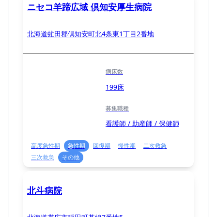
ニセコ羊蹄広域 倶知安厚生病院
北海道虻田郡倶知安町北4条東1丁目2番地
病床数
199床
募集職種
看護師 / 助産師 / 保健師
高度急性期
急性期
回復期
慢性期
二次救急
三次救急
その他
北斗病院