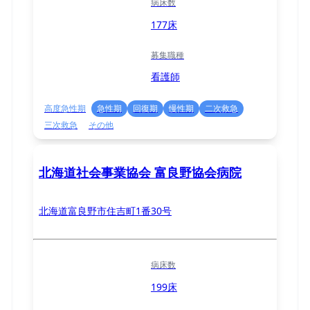
病床数
177床
募集職種
看護師
高度急性期
急性期
回復期
慢性期
二次救急
三次救急
その他
北海道社会事業協会 富良野協会病院
北海道富良野市住吉町1番30号
病床数
199床