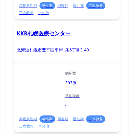
高度急性期
急性期
回復期
慢性期
二次救急
三次救急
その他
KKR札幌医療センター
北海道札幌市豊平区平岸1条6丁目3-40
病床数
393床
募集職種
-
高度急性期
急性期
回復期
慢性期
二次救急
三次救急
その他