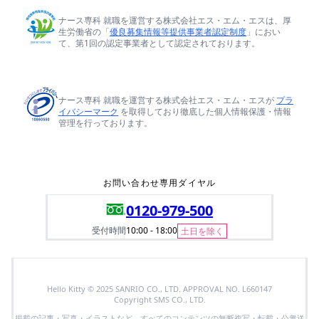
ナース専科 就職を運営する株式会社エス・エム・エスは、厚
生労働省の「
優良募集情報等提供事業者認定制度
」におい
て、第1回の認定事業者として認定されております。
ナース専科 就職を運営する株式会社エス・エム・エスが
プラ
イバシーマーク
を取得しており徹底した個人情報保護・情報
管理を行っております。
お問い合わせ専用ダイヤル
0120-979-500
受付時間
10:00 - 18:00
土日を除く
Hello Kitty © 2025 SANRIO CO., LTD. APPROVAL NO. L660147
Copyright SMS CO., LTD.
掲載の記事・写真・イラストなど、すべてのコンテンツの無断複写・転載・公衆送