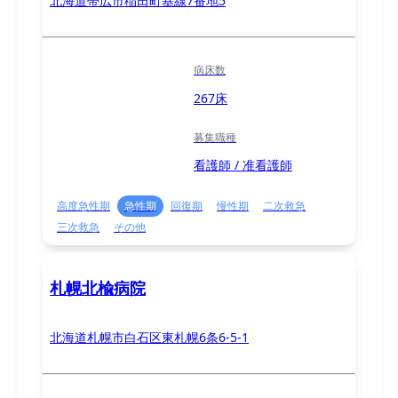
北海道帯広市稲田町基線7番地5
病床数
267床
募集職種
看護師 / 准看護師
高度急性期
急性期
回復期
慢性期
二次救急
三次救急
その他
札幌北楡病院
北海道札幌市白石区東札幌6条6-5-1