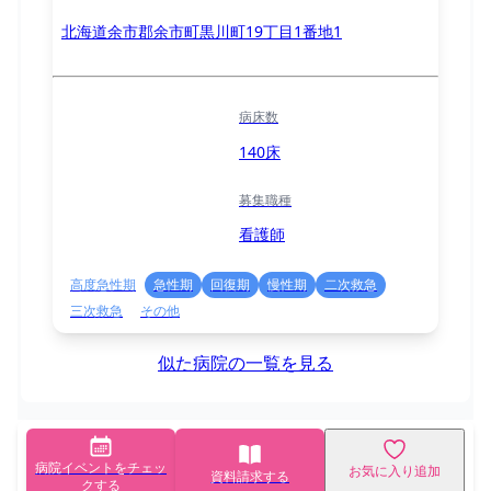
北海道余市郡余市町黒川町19丁目1番地1
病床数
140床
募集職種
看護師
高度急性期
急性期
回復期
慢性期
二次救急
三次救急
その他
似た病院の一覧を見る
病院イベントをチェッ
お気に入り追加
資料請求する
クする