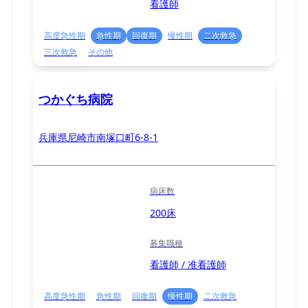
看護師
高度急性期
急性期
回復期
慢性期
二次救急
三次救急
その他
つかぐち病院
兵庫県尼崎市南塚口町6-8-1
病床数
200床
募集職種
看護師 / 准看護師
高度急性期
急性期
回復期
慢性期
二次救急