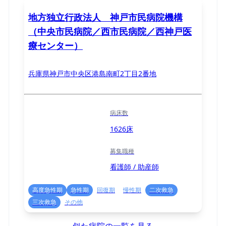
地方独立行政法人 神戸市民病院機構
（中央市民病院／西市民病院／西神戸医
療センター）
兵庫県神戸市中央区港島南町2丁目2番地
病床数
1626床
募集職種
看護師 / 助産師
高度急性期
急性期
回復期
慢性期
二次救急
三次救急
その他