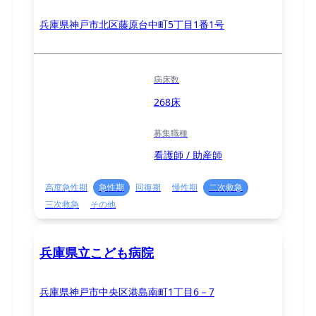
兵庫県神戸市北区藤原台中町5丁⽬1番1号
病床数
268床
募集職種
看護師 / 助産師
高度急性期
急性期
回復期
慢性期
二次救急
三次救急
その他
兵庫県立こども病院
兵庫県神戸市中央区港島南町1丁目6－7