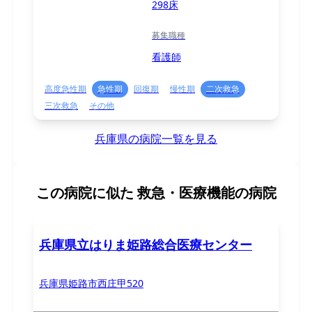
298床
募集職種
看護師
高度急性期
急性期
回復期
慢性期
二次救急
三次救急
その他
兵庫県の病院一覧を見る
この病院に似た
救急・医療機能の病院
兵庫県立はりま姫路総合医療センター
兵庫県姫路市西庄甲520