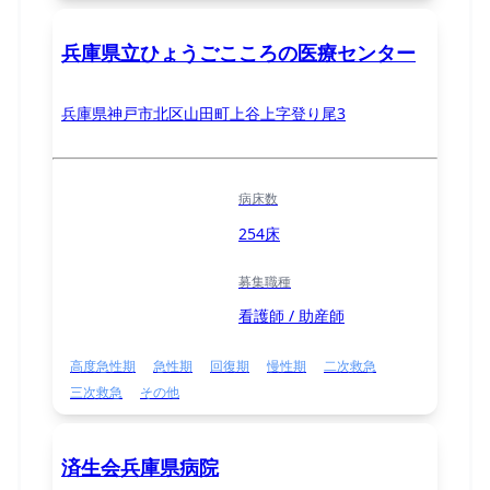
兵庫県立ひょうごこころの医療センター
兵庫県神戸市北区山田町上谷上字登り尾3
病床数
254床
募集職種
看護師 / 助産師
高度急性期
急性期
回復期
慢性期
二次救急
三次救急
その他
済生会兵庫県病院