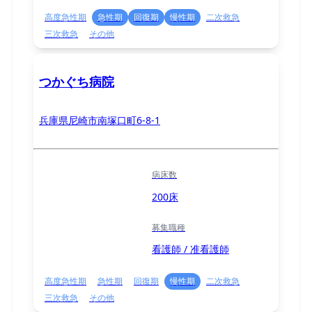
高度急性期
急性期
回復期
慢性期
二次救急
三次救急
その他
つかぐち病院
兵庫県尼崎市南塚口町6-8-1
病床数
200床
募集職種
看護師 / 准看護師
高度急性期
急性期
回復期
慢性期
二次救急
三次救急
その他