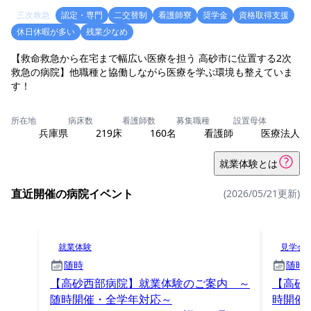
三次救急
認定・専門
二交替制
看護師寮
奨学金
資格取得支援
休日休暇が多い
残業少なめ
【救命救急から在宅まで幅広い医療を担う 高砂市に位置する2次
救急の病院】他職種と協働しながら医療を学ぶ環境も整えていま
す！
所在地
病床数
看護師数
募集職種
設置母体
兵庫県
219床
160名
看護師
医療法人
就業体験とは
直近開催の病院イベント
(2026/05/21更新)
就業体験
見学会
随時
随時
【高砂西部病院】就業体験のご案内 ～
【高砂
随時開催・全学年対応～
時開催