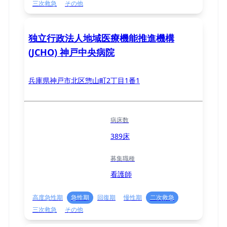
三次救急
その他
独立行政法人地域医療機能推進機構
(JCHO) 神戸中央病院
兵庫県神戸市北区惣山町2丁目1番1
病床数
389床
募集職種
看護師
高度急性期
急性期
回復期
慢性期
二次救急
三次救急
その他