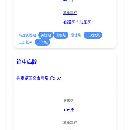
募集職種
看護師 / 助産師
高度急性期
急性期
回復期
慢性期
二次救急
三次救急
その他
笹生病院
兵庫県西宮市弓場町5-37
病床数
195床
募集職種