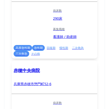
病床数
290床
募集職種
看護師 / 助産師
高度急性期
急性期
回復期
慢性期
二次救急
三次救急
その他
赤穂中央病院
兵庫県赤穂市惣門町52-6
病床数