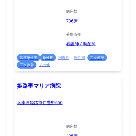
病床数
736床
募集職種
看護師 / 助産師
高度急性期
急性期
回復期
慢性期
二次救急
三次救急
その他
姫路聖マリア病院
兵庫県姫路市仁豊野650
病床数
425床