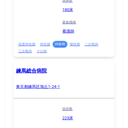
病床数
180床
募集職種
看護師
高度急性期
急性期
回復期
慢性期
二次救急
三次救急
その他
練馬総合病院
東京都練馬区旭丘1-24-1
病床数
223床