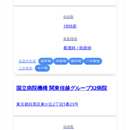
病床数
1856床
募集職種
看護師 / 助産師
高度急性期
急性期
回復期
慢性期
二次救急
三次救急
その他
国立病院機構 関東信越グループ32病院
東京都目黒区東が丘2丁目5番23号
病床数