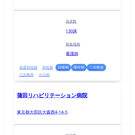
病床数
130床
募集職種
看護師
高度急性期
急性期
回復期
慢性期
二次救急
三次救急
その他
蒲田リハビリテーション病院
東京都大田区大森西4-14-5