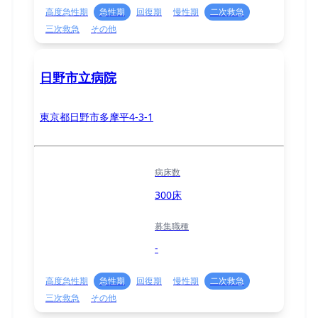
高度急性期
急性期
回復期
慢性期
二次救急
三次救急
その他
日野市立病院
東京都日野市多摩平4-3-1
病床数
300床
募集職種
-
高度急性期
急性期
回復期
慢性期
二次救急
三次救急
その他