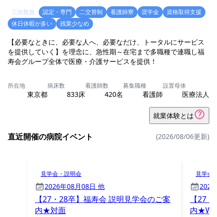
三次救急
認定・専門
二交替制
看護師寮
奨学金
資格取得支援
休日休暇が多い
残業少なめ
【必要なときに、必要な人へ、必要なだけ、トータルにサービス
を提供していく】を理念に、急性期～在宅まで多職種で連職し福
寿会グループ全体で医療・介護サービスを提供！
所在地
病床数
看護師数
募集職種
設置母体
東京都
833床
420名
看護師
医療法人
就業体験とは
直近開催の病院イベント
(2026/08/06更新)
見学会・説明会
見学会
2026年08月08日 他
202
【27・28卒】福寿会 説明見学会のご案
【27・
内★対面
内★WE