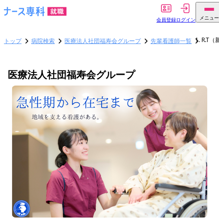
メニュー
会員登録
ログイン
R.T
トップ
病院検索
医療法人社団福寿会グループ
先輩看護師一覧
医療法人社団福寿会グループ