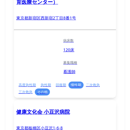
育医療センター）
東京都新宿区西新宿2丁目8番1号
病床数
120床
募集職種
看護師
高度急性期
急性期
回復期
慢性期
二次救急
三次救急
その他
健康文化会 小豆沢病院
東京都板橋区小豆沢1-6-8