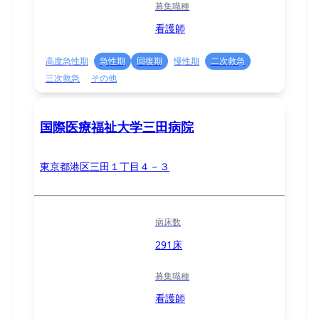
募集職種
看護師
高度急性期
急性期
回復期
慢性期
二次救急
三次救急
その他
国際医療福祉大学三田病院
東京都港区三田１丁目４－３
病床数
291床
募集職種
看護師