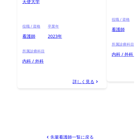
天使大学
役職 / 資格
役職 / 資格
卒業年
看護師
看護師
2023年
所属診療科目
所属診療科目
内科 / 外科 /
内科 / 外科
詳しく見る
先輩看護師一覧に戻る