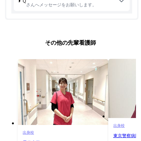
Q
さんへメッセージをお願いします。
その他の先輩看護師
出身校
出身校
東京警察病院