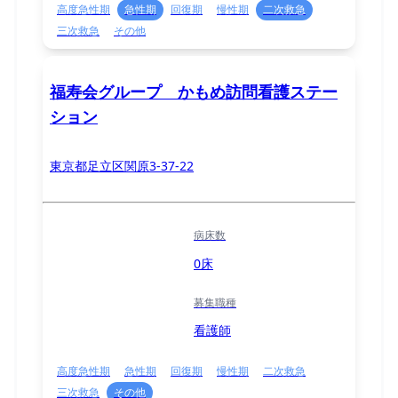
高度急性期
急性期
回復期
慢性期
二次救急
三次救急
その他
福寿会グループ かもめ訪問看護ステー
ション
東京都足立区関原3-37-22
病床数
0床
募集職種
看護師
高度急性期
急性期
回復期
慢性期
二次救急
三次救急
その他