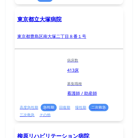
東京都立大塚病院
東京都豊島区南大塚二丁目８番１号
病床数
413床
募集職種
看護師 / 助産師
高度急性期
急性期
回復期
慢性期
二次救急
三次救急
その他
柳原リハビリテーション病院