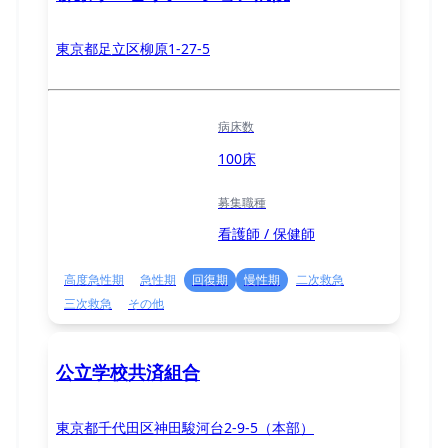
東京都足立区柳原1-27-5
病床数
100床
募集職種
看護師 / 保健師
高度急性期
急性期
回復期
慢性期
二次救急
三次救急
その他
公立学校共済組合
東京都千代田区神田駿河台2-9-5（本部）