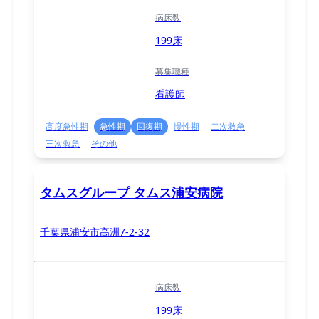
病床数
199床
募集職種
看護師
高度急性期
急性期
回復期
慢性期
二次救急
三次救急
その他
タムスグループ タムス浦安病院
千葉県浦安市高洲7-2-32
病床数
199床