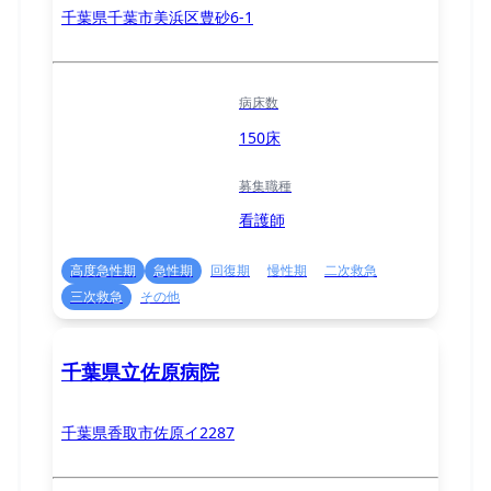
千葉県千葉市美浜区豊砂6-1
病床数
150床
募集職種
看護師
高度急性期
急性期
回復期
慢性期
二次救急
三次救急
その他
千葉県立佐原病院
千葉県香取市佐原イ2287