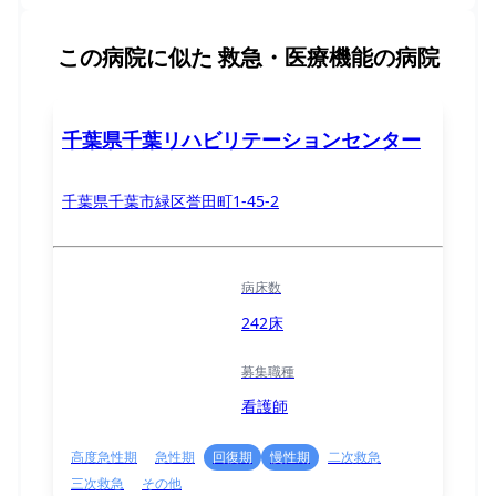
この病院に似た
救急・医療機能の病院
千葉県千葉リハビリテーションセンター
千葉県千葉市緑区誉田町1-45-2
病床数
242床
募集職種
看護師
高度急性期
急性期
回復期
慢性期
二次救急
三次救急
その他