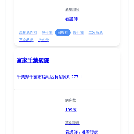
募集職種
看護師
高度急性期
急性期
回復期
慢性期
二次救急
三次救急
その他
富家千葉病院
千葉県千葉市稲毛区長沼原町277-1
病床数
199床
募集職種
看護師 / 准看護師