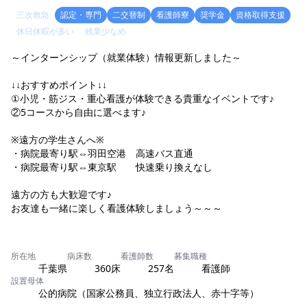
三次救急
認定・専門
二交替制
看護師寮
奨学金
資格取得支援
休日休暇が多い
残業少なめ
～インターンシップ（就業体験）情報更新しました～
↓↓おすすめポイント↓↓
①小児・筋ジス・重心看護が体験できる貴重なイベントです♪
②5コースから自由に選べます♪
※遠方の学生さんへ※
・病院最寄り駅⇔羽田空港 高速バス直通
・病院最寄り駅⇔東京駅 快速乗り換えなし
遠方の方も大歓迎です♪
お友達も一緒に楽しく看護体験しましょう～～～
所在地
病床数
看護師数
募集職種
千葉県
360床
257名
看護師
設置母体
公的病院（国家公務員、独立行政法人、赤十字等）