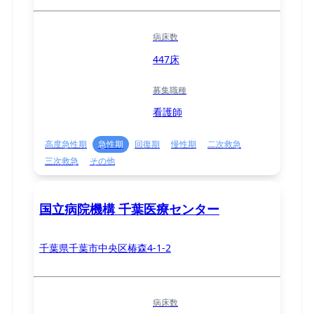
病床数
447床
募集職種
看護師
高度急性期
急性期
回復期
慢性期
二次救急
三次救急
その他
国立病院機構 千葉医療センター
千葉県千葉市中央区椿森4-1-2
病床数