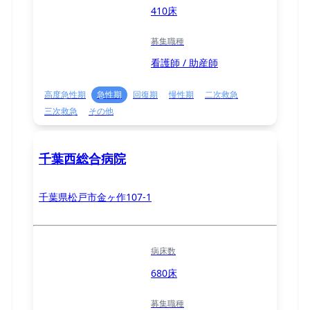
410床
募集職種
看護師 / 助産師
高度急性期
急性期
回復期
慢性期
二次救急
三次救急
その他
千葉西総合病院
千葉県松戸市金ヶ作107-1
病床数
680床
募集職種