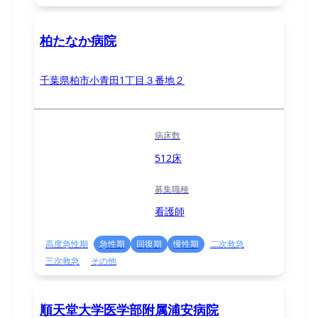
柏たなか病院
千葉県柏市小青田1丁目３番地２
病床数
512床
募集職種
看護師
高度急性期
急性期
回復期
慢性期
二次救急
三次救急
その他
順天堂大学医学部附属浦安病院