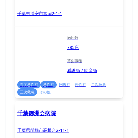
千葉県浦安市富岡2-1-1
病床数
785床
募集職種
看護師 / 助産師
高度急性期
急性期
回復期
慢性期
二次救急
三次救急
その他
千葉徳洲会病院
千葉県船橋市高根台2-11-1