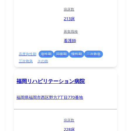
病床数
213床
募集職種
看護師
高度急性期
急性期
回復期
慢性期
二次救急
三次救急
その他
福岡リハビリテーション病院
福岡県福岡市西区野方7丁目770番地
病床数
228床