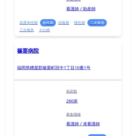
看護師 / 助産師
高度急性期
急性期
回復期
慢性期
二次救急
三次救急
その他
篠栗病院
福岡県糟屋郡篠栗町田中1丁目10番1号
病床数
260床
募集職種
看護師 / 准看護師