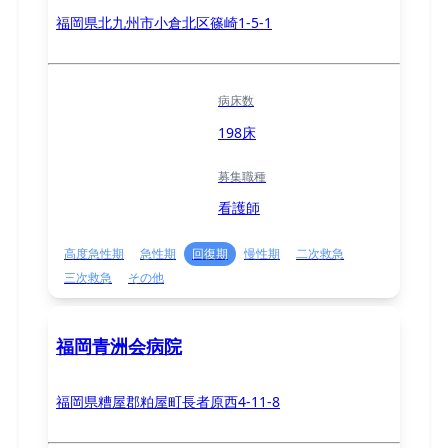
福岡県北九州市小倉北区篠崎1-5-1
病床数
198床
募集職種
看護師
高度急性期
急性期
回復期
慢性期
二次救急
三次救急
その他
福岡青洲会病院
福岡県糟屋郡粕屋町長者原西4-11-8