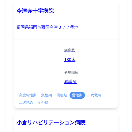
今津赤十字病院
福岡県福岡市西区今津３７７番地
病床数
180床
募集職種
看護師
高度急性期
急性期
回復期
慢性期
二次救急
三次救急
その他
小倉リハビリテーション病院