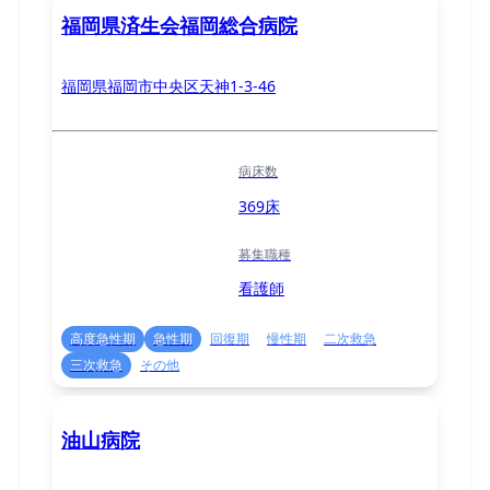
福岡県済生会福岡総合病院
福岡県福岡市中央区天神1-3-46
病床数
369床
募集職種
看護師
高度急性期
急性期
回復期
慢性期
二次救急
三次救急
その他
油山病院