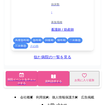
病床数
-
募集職種
看護師 / 助産師
高度急性期
急性期
回復期
慢性期
二次救急
三次救急
その他
似た病院の一覧を見る
病院イベントをチェッ
お気に入り追加
資料請求する
クする
会社概要
利用規約
個人情報保護方針
広告掲載
お問い合わせ