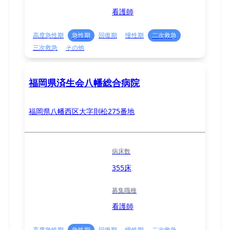
看護師
高度急性期
急性期
回復期
慢性期
二次救急
三次救急
その他
福岡県済生会八幡総合病院
福岡県八幡西区大字則松275番地
病床数
355床
募集職種
看護師
高度急性期
急性期
回復期
慢性期
二次救急