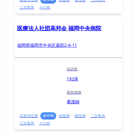
三次救急
その他
医療法人社団高邦会 福岡中央病院
福岡県福岡市中央区薬院2-6-11
病床数
192床
募集職種
看護師
高度急性期
急性期
回復期
慢性期
二次救急
三次救急
その他