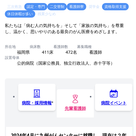
三次救急
認定・専門
二交替制
看護師寮
奨学金
資格取得支援
休日休暇が多い
残業少なめ
私たちは「病む人の気持ちを」そして「家族の気持ち」を尊重
し、温かく、思いやりのある最良のがん医療をめざします。
所在地
病床数
看護師数
募集職種
福岡県
411床
472名
看護師
設置母体
公的病院（国家公務員、独立行政法人、赤十字等）
病院・採用情報
病院イベント
先輩看護師
2024年4月に九州がんセンターに就職し、現在は２年