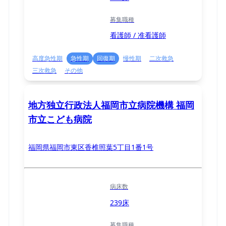
募集職種
看護師 / 准看護師
高度急性期
急性期
回復期
慢性期
二次救急
三次救急
その他
地方独立行政法人福岡市立病院機構 福岡
市立こども病院
福岡県福岡市東区香椎照葉5丁目1番1号
病床数
239床
募集職種