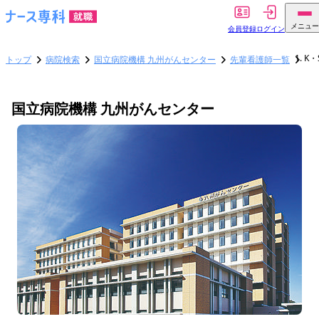
メニュー
会員登録
ログイン
K・
トップ
病院検索
国立病院機構 九州がんセンター
先輩看護師一覧
国立病院機構 九州がんセンター