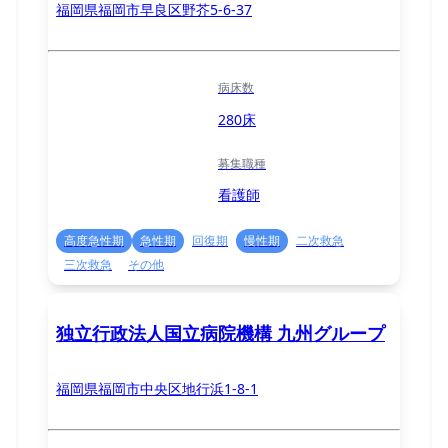
福岡県福岡市早良区野芥5-6-37
病床数
280床
募集職種
看護師
高度急性期
急性期
回復期
慢性期
二次救急
三次救急
その他
独立行政法人国立病院機構 九州グループ
福岡県福岡市中央区地行浜1-8-1