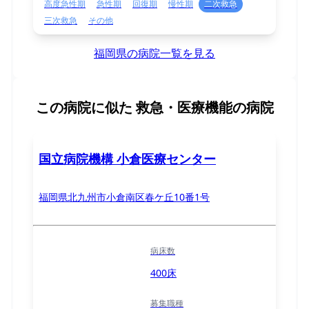
高度急性期
急性期
回復期
慢性期
二次救急
三次救急
その他
福岡県の病院一覧を見る
この病院に似た
救急・医療機能の病院
国立病院機構 小倉医療センター
福岡県北九州市小倉南区春ケ丘10番1号
病床数
400床
募集職種