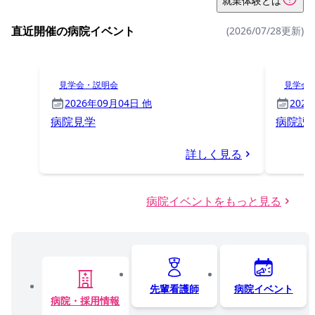
就業体験とは
直近開催の病院イベント
(2026/07/28更新)
見学会・説明会
見学会
2026年09月04日 他
202
病院見学
病院説
詳しく見る
病院イベントをもっと見る
先輩看護師
病院イベント
病院・採用情報