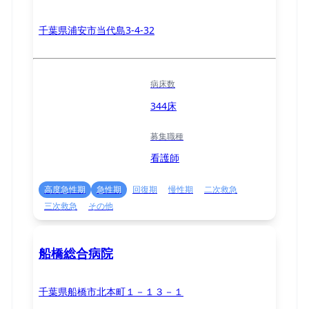
千葉県浦安市当代島3-4-32
病床数
344床
募集職種
看護師
高度急性期
急性期
回復期
慢性期
二次救急
三次救急
その他
船橋総合病院
千葉県船橋市北本町１－１３－１