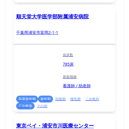
順天堂大学医学部附属浦安病院
千葉県浦安市富岡2-1-1
病床数
785床
募集職種
看護師 / 助産師
高度急性期
急性期
回復期
慢性期
二次救急
三次救急
その他
東京ベイ・浦安市川医療センター