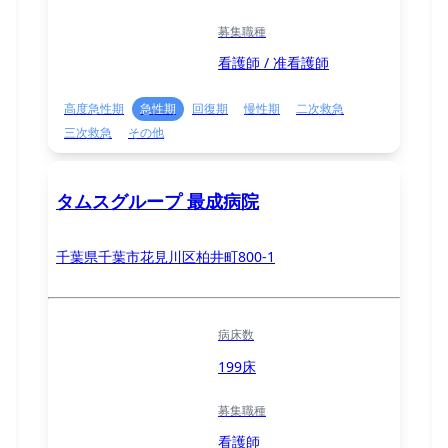
募集職種
看護師 / 准看護師
高度急性期
急性期
回復期
慢性期
二次救急
三次救急
その他
タムスグループ 最成病院
千葉県千葉市花見川区柏井町800-1
病床数
199床
募集職種
看護師