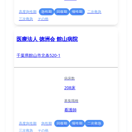
高度急性期
急性期
回復期
慢性期
二次救急
三次救急
その他
医療法人 徳洲会 館山病院
千葉県館山市北条520-1
病床数
208床
募集職種
看護師
高度急性期
急性期
回復期
慢性期
二次救急
三次救急
その他