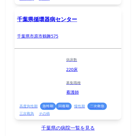
千葉県循環器病センター
千葉県市原市鶴舞575
病床数
220床
募集職種
看護師
高度急性期
急性期
回復期
慢性期
二次救急
三次救急
その他
千葉県の病院一覧を見る