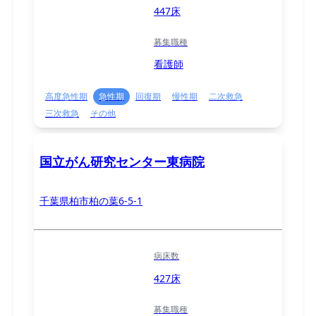
447床
募集職種
看護師
高度急性期
急性期
回復期
慢性期
二次救急
三次救急
その他
国立がん研究センター東病院
千葉県柏市柏の葉6-5-1
病床数
427床
募集職種