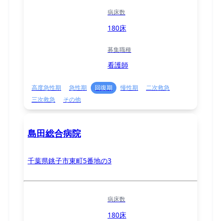
病床数
180床
募集職種
看護師
高度急性期
急性期
回復期
慢性期
二次救急
三次救急
その他
島田総合病院
千葉県銚子市東町5番地の3
病床数
180床