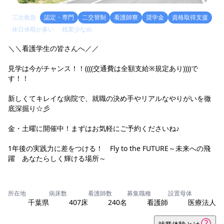
三次救急
認定・専門
二交替制
看護師寮
奨学金
資格取得支援
休日休暇が多い
残業少なめ
＼＼看護学生の皆さんへ／／
見学は今がチャンス！！((((交通費は全額支給※規定あり))))で
す！！
新しくてキレイな病院で、就職の決め手やリアルなやりがいを徹
底深掘り☆彡
金・土曜に開催中！まずはお気軽にご予約くださいね♪
1年後の実践力に差をつける！ Fly to the FUTURE～未来への飛
躍 あなたらしく輝ける場所～
所在地
病床数
看護師数
募集職種
設置母体
千葉県
407床
240名
看護師
医療法人