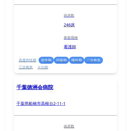
病床数
246床
募集職種
看護師
高度急性期
急性期
回復期
慢性期
二次救急
三次救急
その他
千葉徳洲会病院
千葉県船橋市高根台2-11-1
病床数