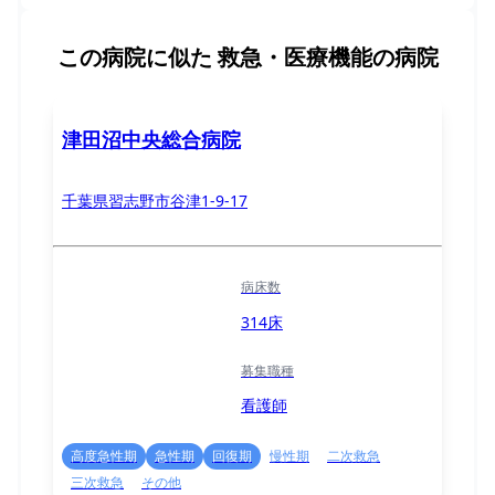
この病院に似た
救急・医療機能の病院
津田沼中央総合病院
千葉県習志野市谷津1-9-17
病床数
314床
募集職種
看護師
高度急性期
急性期
回復期
慢性期
二次救急
三次救急
その他