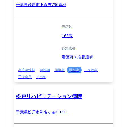
千葉県茂原市下永吉796番地
病床数
165床
募集職種
看護師 / 准看護師
高度急性期
急性期
回復期
慢性期
二次救急
三次救急
その他
松戸リハビリテーション病院
千葉県松戸市和名ヶ谷1009-1