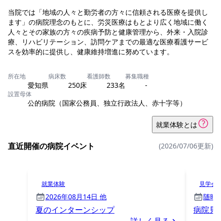
当院では「地域の人々と勤労者の方々に信頼される医療を提供し
ます」の病院理念のもとに、労災医療はもとより広く地域に働く
人々とその家族の方々の疾病予防と健康管理から、外来・入院診
療、リハビリテーション、訪問ケアまでの最適な医療看護サービ
スを効率的に提供し、健康維持増進に努めています。
所在地
病床数
看護師数
募集職種
愛知県
250床
233名
-
設置母体
公的病院（国家公務員、独立行政法人、赤十字等）
就業体験とは
直近開催の病院イベント
(2026/07/06更新)
就業体験
見学会
2026年08月14日 他
随時
夏のインターンシップ
病院見
詳しく見る