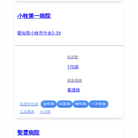
小牧第一病院
愛知県小牧市中央5-39
病床数
170床
募集職種
看護師
高度急性期
急性期
回復期
慢性期
二次救急
三次救急
その他
聖霊病院