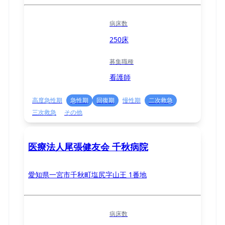
病床数
250床
募集職種
看護師
高度急性期
急性期
回復期
慢性期
二次救急
三次救急
その他
医療法人尾張健友会 千秋病院
愛知県一宮市千秋町塩尻字山王 1番地
病床数