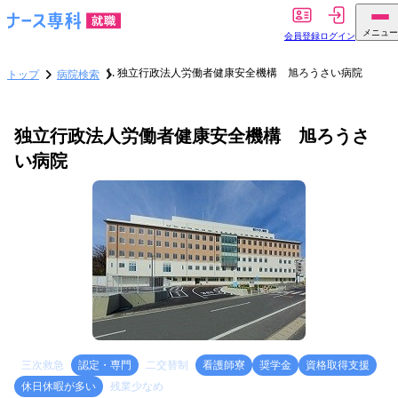
メニュー
会員登録
ログイン
独立行政法人労働者健康安全機構 旭ろうさい病院
トップ
病院検索
独立行政法人労働者健康安全機構 旭ろうさ
い病院
三次救急
認定・専門
二交替制
看護師寮
奨学金
資格取得支援
休日休暇が多い
残業少なめ