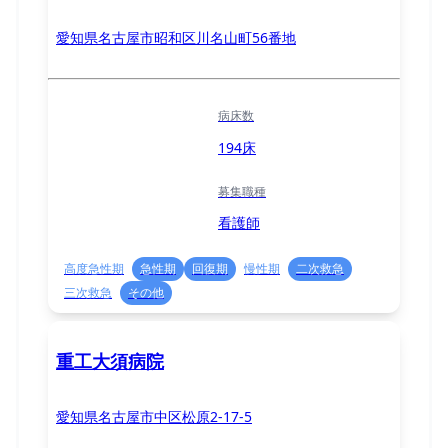
愛知県名古屋市昭和区川名山町56番地
病床数
194床
募集職種
看護師
高度急性期
急性期
回復期
慢性期
二次救急
三次救急
その他
重工大須病院
愛知県名古屋市中区松原2-17-5