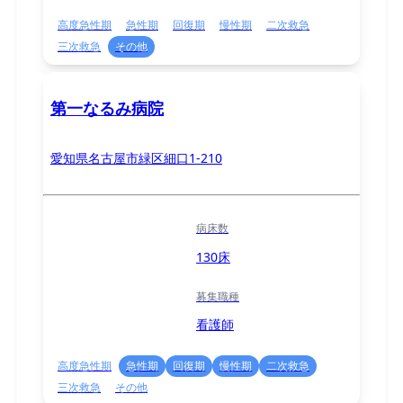
高度急性期
急性期
回復期
慢性期
二次救急
三次救急
その他
第一なるみ病院
愛知県名古屋市緑区細口1-210
病床数
130床
募集職種
看護師
高度急性期
急性期
回復期
慢性期
二次救急
三次救急
その他